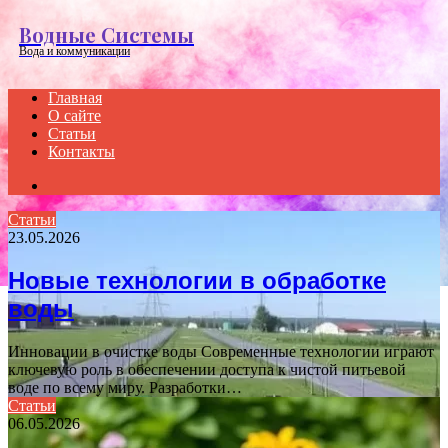
Menu
Водные Системы
Вода и коммуникации
Главная
О сайте
Статьи
Контакты
Search
for
Статьи
23.05.2026
Новые технологии в обработке
воды
Инновации в очистке воды Современные технологии играют
ключевую роль в обеспечении доступа к чистой питьевой
воде по всему миру. Разработки…
Статьи
06.05.2026