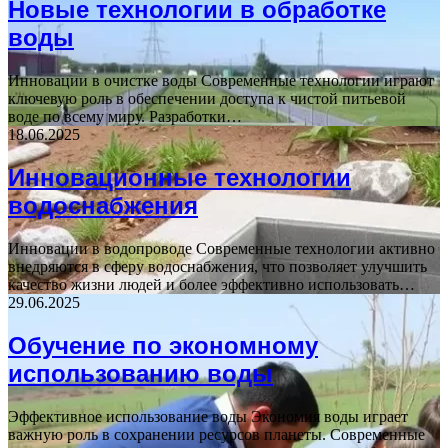
Новые технологии в обработке
воды
Инновации в очистке воды Современные технологии играют
ключевую роль в обеспечении доступа к чистой питьевой
воде по всему миру. Разработки…
18.06.2025
Инновационные технологии
водоснабжения
Инновации в водопроводе Современные технологии активно
внедряются в сферу водоснабжения, что позволяет улучшить
качество жизни людей и более эффективно использовать…
29.06.2025
Обучение по экономному
использованию воды
Эффективное использование воды Экономия воды играет
важную роль в сохранении ресурсов планеты. Современные