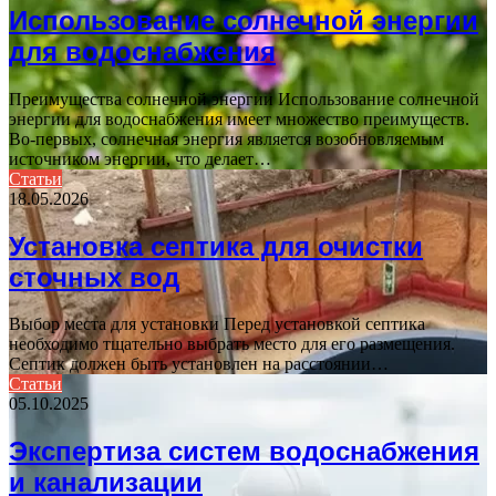
Использование солнечной энергии
для водоснабжения
Преимущества солнечной энергии Использование солнечной
энергии для водоснабжения имеет множество преимуществ.
Во-первых, солнечная энергия является возобновляемым
источником энергии, что делает…
Статьи
18.05.2026
Установка септика для очистки
сточных вод
Выбор места для установки Перед установкой септика
необходимо тщательно выбрать место для его размещения.
Септик должен быть установлен на расстоянии…
Статьи
05.10.2025
Экспертиза систем водоснабжения
и канализации