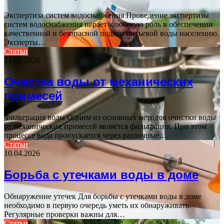
Экспертиза систем водоснабжения Проведение экспертизы
систем водоснабжения играет ключевую роль в обеспечении
качественной и безопасной подачи питьевой воды населению.
Эксперты…
Статьи
21.02.2026
Очистка воды от механических
примесей
Фильтрация воды Одним из основных методов очистки воды
от механических примесей является фильтрация. При этом
процессе вода пропускается через различные…
Статьи
10.04.2026
Борьба с утечками воды в доме
Обнаружение утечек Для борьбы с утечками воды в доме
необходимо в первую очередь уметь их обнаруживать.
Регулярные проверки важны для…
Статьи