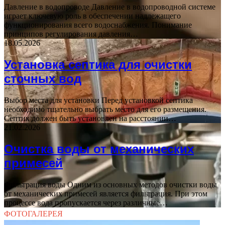
Давление в водопроводе Давление в водопроводной системе
играет ключевую роль в обеспечении надлежащего
функционирования всего водоснабжения. Понимание
принципов регулирования давления…
18.05.2026
Установка септика для очистки
сточных вод
Выбор места для установки Перед установкой септика
необходимо тщательно выбрать место для его размещения.
Септик должен быть установлен на расстоянии…
21.02.2026
Очистка воды от механических
примесей
Фильтрация воды Одним из основных методов очистки воды
от механических примесей является фильтрация. При этом
процессе вода пропускается через различные…
ФОТОГАЛЕРЕЯ