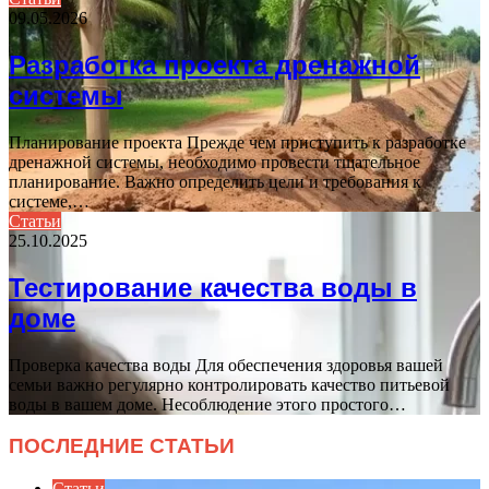
09.05.2026
Разработка проекта дренажной
системы
Планирование проекта Прежде чем приступить к разработке
дренажной системы, необходимо провести тщательное
планирование. Важно определить цели и требования к
системе,…
Статьи
25.10.2025
Тестирование качества воды в
доме
Проверка качества воды Для обеспечения здоровья вашей
семьи важно регулярно контролировать качество питьевой
воды в вашем доме. Несоблюдение этого простого…
ПОСЛЕДНИЕ СТАТЬИ
Статьи