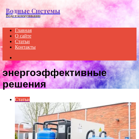
Menu
Водные Системы
Вода и коммуникации
Главная
О сайте
Статьи
Контакты
Search
for
энергоэффективные
решения
Статьи